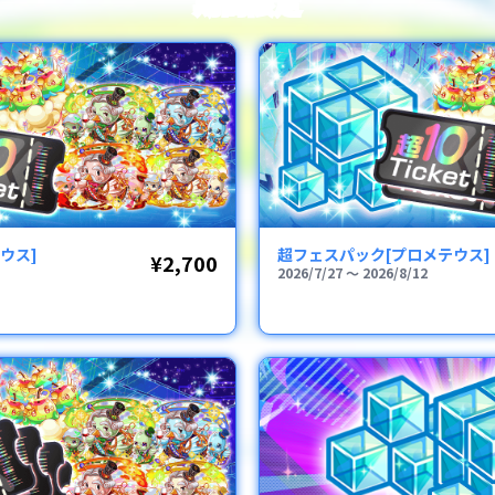
期間限定
ウス]
超フェスパック[プロメテウス]
¥2,700
2026/7/27
〜
2026/8/12