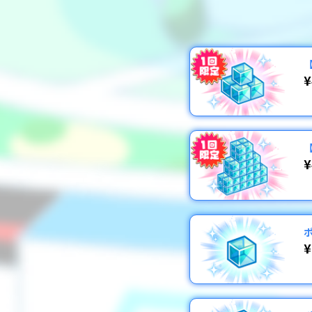
¥
¥
¥