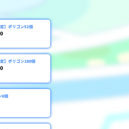
限定】ポリゴン52個
00
定】ポリゴン280個
00
ン6個